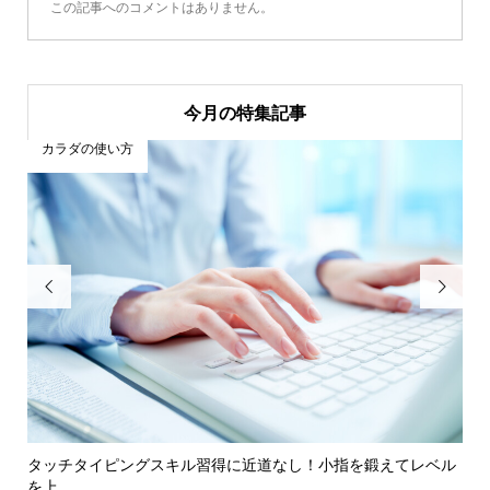
この記事へのコメントはありません。
今月の特集記事
カラダの使い方


行動
タッチタイピングスキル習得に近道なし！小指を鍛えてレベル
【E
を上...
202