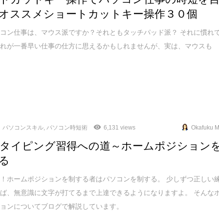
オススメショートカットキー操作３０個
コン仕事は、マウス派ですか？それともタッチパッド派？ それに慣れ
それが一番早い仕事の仕方に思えるかもしれませんが、実は、マウスも
パソコンスキル
,
パソコン時短術
6,131 views
Okafuku M
タイピング習得への道～ホームポジション
る
！ホームポジションを制する者はパソコンを制する。 少しずつ正しい
ば、無意識に文字が打てるまで上達できるようになりますよ。 そんな
ションについてブログで解説しています。