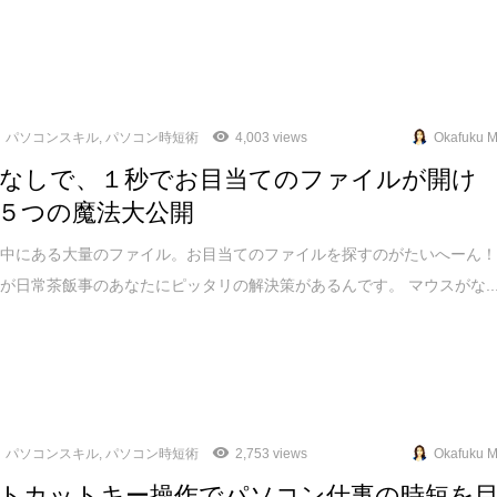
パソコンスキル
,
パソコン時短術
4,003 views
Okafuku M
なしで、１秒でお目当てのファイルが開け
５つの魔法大公開
の中にある大量のファイル。お目当てのファイルを探すのがたいへーん
が日常茶飯事のあなたにピッタリの解決策があるんです。 マウスがな..
パソコンスキル
,
パソコン時短術
2,753 views
Okafuku M
トカットキー操作でパソコン仕事の時短を