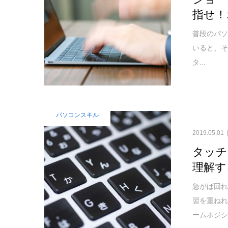
指せ！
普段のパソ
いると、
タ...
パソコンスキル
2019.05.01
タッチ
理解す
急がば回れ
習を重ねれ
ームポジ