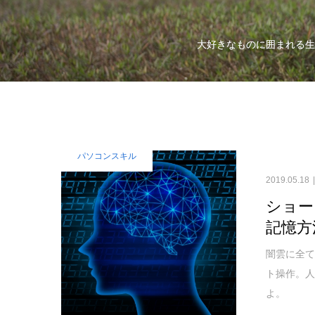
大好きなものに囲まれる生
パソコンスキル
2019.05.18
ショー
記憶方
闇雲に全
ト操作。
よ。