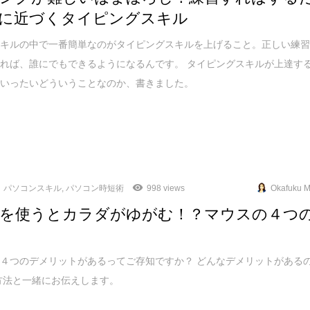
に近づくタイピングスキル
スキルの中で一番簡単なのがタイピングスキルを上げること。正しい練
れば、誰にでもできるようになるんです。 タイピングスキルが上達す
はいったいどういうことなのか、書きました。
パソコンスキル
,
パソコン時短術
998 views
Okafuku M
を使うとカラダがゆがむ！？マウスの４つ
４つのデメリットがあるってご存知ですか？ どんなデメリットがある
方法と一緒にお伝えします。