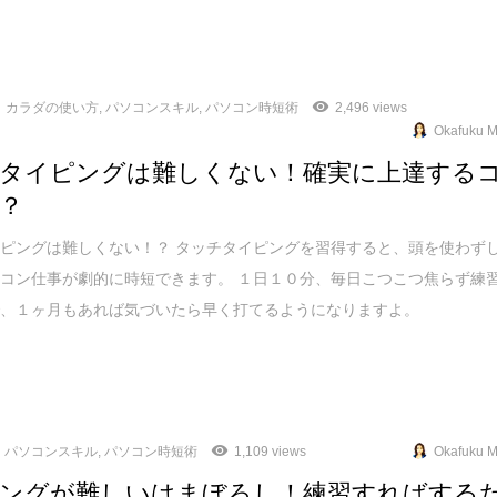
カラダの使い方
,
パソコンスキル
,
パソコン時短術
2,496 views
Okafuku M
タイピングは難しくない！確実に上達する
？
ピングは難しくない！？ タッチタイピングを習得すると、頭を使わず
コン仕事が劇的に時短できます。 １日１０分、毎日こつこつ焦らず練
で、１ヶ月もあれば気づいたら早く打てるようになりますよ。
パソコンスキル
,
パソコン時短術
1,109 views
Okafuku M
ングが難しいはまぼろし！練習すればする