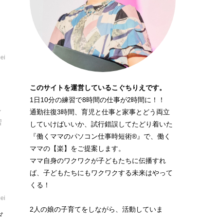
ei
コ
このサイトを運営しているこぐちりえです。
1日10分の練習で8時間の仕事が2時間に！！
し
通勤往復3時間、育児と仕事と家事とどう両立
習
していけばいいか、試行錯誤してたどり着いた
『働くママのパソコン仕事時短術®』で、働く
ママの【楽】をご提案します。
ママ自身のワクワクが子どもたちに伝播すれ
ば、子どもたちにもワクワクする未来はやって
くる！
ei
2人の娘の子育てをしながら、活動していま
だ