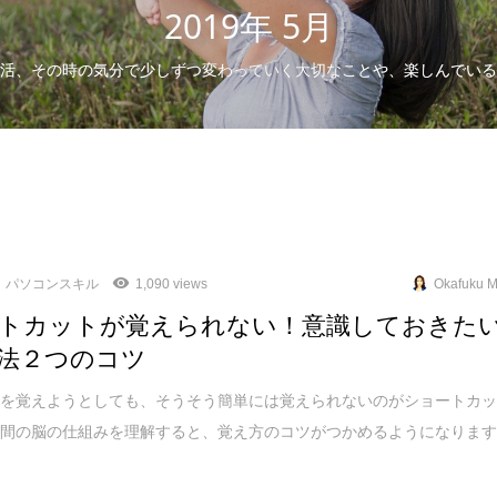
2019年 5月
活、その時の気分で少しずつ変わっていく大切なことや、楽しんでいる
パソコンスキル
1,090 views
Okafuku M
トカットが覚えられない！意識しておきた
法２つのコツ
てを覚えようとしても、そうそう簡単には覚えられないのがショートカ
人間の脳の仕組みを理解すると、覚え方のコツがつかめるようになりま