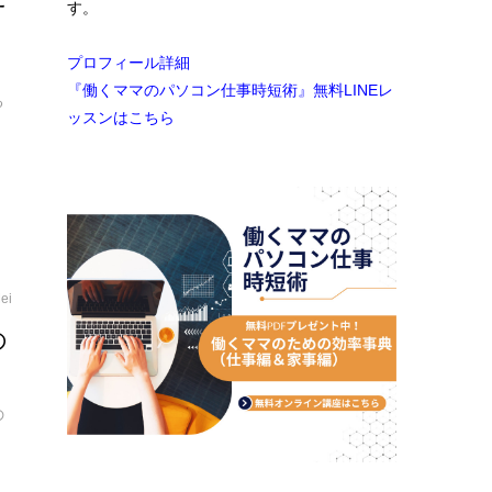
す。
プロフィール詳細
習
『働くママのパソコン仕事時短術』無料LINEレ
る
ッスンはこちら
ei
の
の