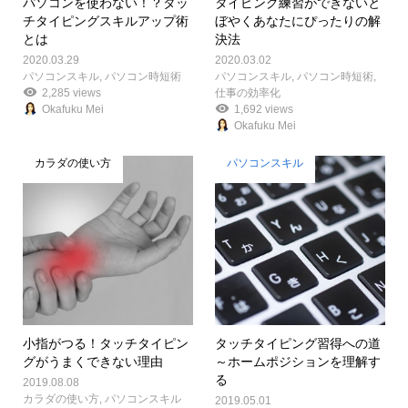
パソコンを使わない！？タッ
タイピング練習ができないと
チタイピングスキルアップ術
ぼやくあなたに
ぴったりの解
とは
決法
2020.03.29
2020.03.02
パソコンスキル
,
パソコン時短術
パソコンスキル
,
パソコン時短術
,
2,285 views
仕事の効率化
Okafuku Mei
1,692 views
Okafuku Mei
カラダの使い方
パソコンスキル
小指がつる！タッチタイピン
タッチタイピング習得への道
グがうまくできない理由
～ホームポジションを理解す
る
2019.08.08
カラダの使い方
,
パソコンスキル
2019.05.01