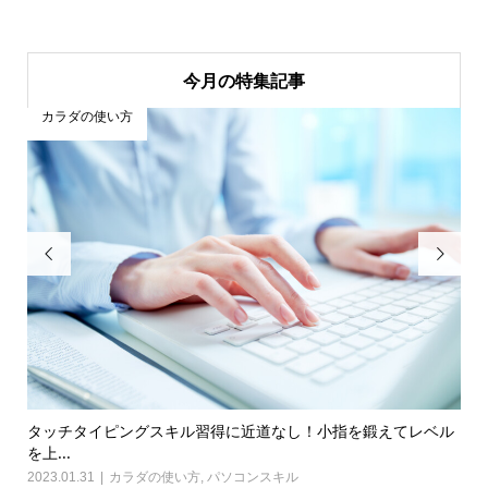
今月の特集記事
カラダの使い方


行動
タッチタイピングスキル習得に近道なし！小指を鍛えてレベル
【E
を上...
202
2023.01.31
カラダの使い方
,
パソコンスキル