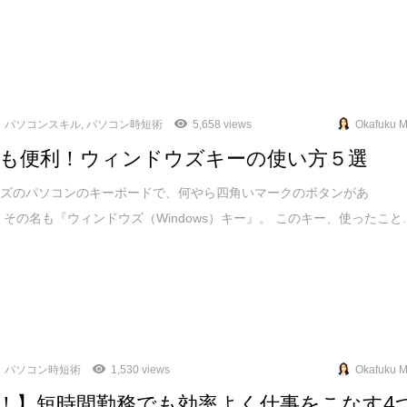
パソコンスキル
,
パソコン時短術
5,658 views
Okafuku M
も便利！ウィンドウズキーの使い方５選
ウズのパソコンのキーボードで、何やら四角いマークのボタンがあ
 その名も『ウィンドウズ（Windows）キー』。 このキー、使ったこと..
パソコン時短術
1,530 views
Okafuku M
！】短時間勤務でも効率よく仕事をこなす4