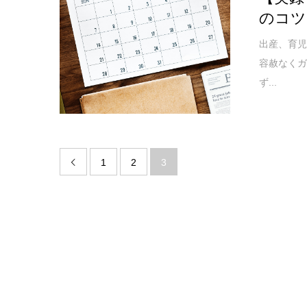
のコツ
出産、育
容赦なくガ
ず...
1
2
3
