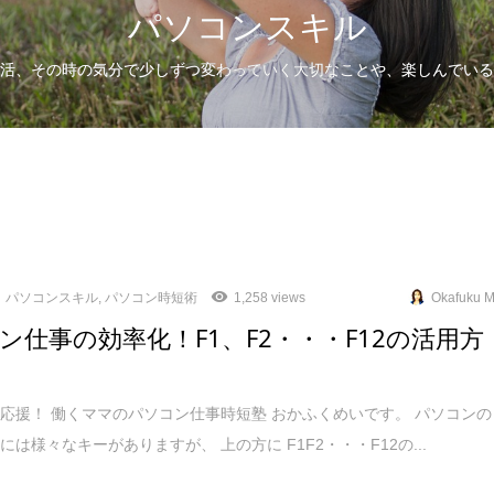
パソコンスキル
活、その時の気分で少しずつ変わっていく大切なことや、楽しんでいる
パソコンスキル
,
パソコン時短術
1,258 views
Okafuku M
ン仕事の効率化！F1、F2・・・F12の活用方
応援！ 働くママのパソコン仕事時短塾 おかふくめいです。 パソコンの
には様々なキーがありますが、 上の方に F1F2・・・F12の...