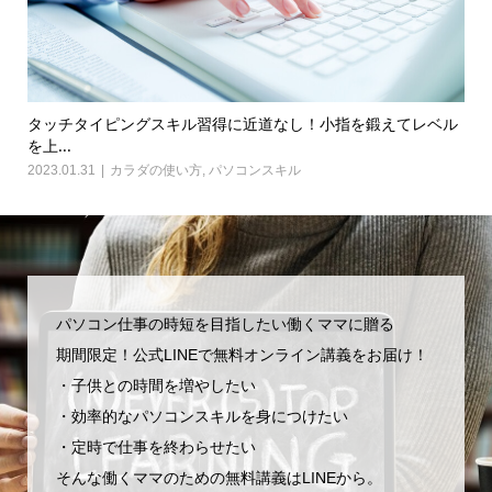
行動
タッチタイピングスキル習得に近道なし！小指を鍛えてレベル
【E
を上...
202
2023.01.31
カラダの使い方
,
パソコンスキル
パソコン仕事の時短を目指したい働くママに贈る
期間限定！公式LINEで無料オンライン講義をお届け！
・子供との時間を増やしたい
・効率的なパソコンスキルを身につけたい
・定時で仕事を終わらせたい
そんな働くママのための無料講義はLINEから。