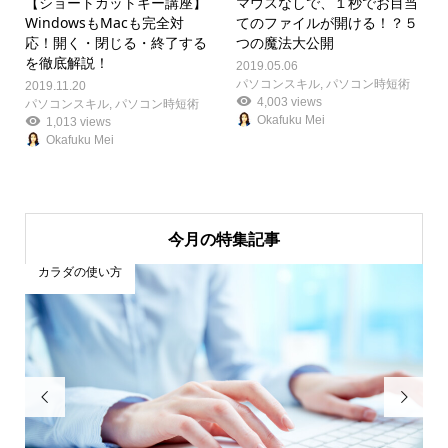
【ショートカットキー講座】
マウスなしで、１秒でお目当
WindowsもMacも完全対
てのファイルが開ける！？５
応！
開く・閉じる・終了する
つの魔法大公開
を徹底解説！
2019.05.06
パソコンスキル
,
パソコン時短術
2019.11.20
4,003 views
パソコンスキル
,
パソコン時短術
Okafuku Mei
1,013 views
Okafuku Mei
今月の特集記事
カラダの使い方

